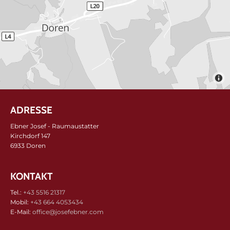
ADRESSE
Ebner Josef - Raumaustatter
Kirchdorf 147
6933 Doren
KONTAKT
Tel.:
+43 5516 21317
Mobil:
+43 664 4053434
E-Mail:
office@josefebner.com